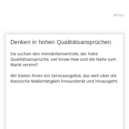
MENÜ
WOHNEN
m2
Immobilien
Denken in hohen Qualitätsansprüchen.
– Ihr
GEWERBE
Sie suchen den Immobilienvertrieb, der hohe
Immobilienmakler
Qualitätsansprüche, viel Know-How und die Nähe zum
in
Markt vereint?
GESUCHE
Gießen
Wir bieten Ihnen ein Serviceangebot, das weit über die
und
klassische Maklertätigkeit hinausdenkt und hinausgeht.
Mittelhessen
KAPITALANLAGEN
ÜBER UNS
KONTAKT