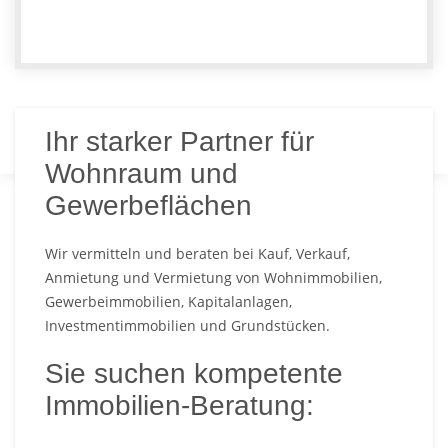
Ihr starker Partner für
Wohnraum und
Gewerbeflächen
Wir vermitteln und beraten bei Kauf, Verkauf,
Anmietung und Vermietung von Wohnimmobilien,
Gewerbeimmobilien, Kapitalanlagen,
Exzellente Immobilienberatung
Investmentimmobilien und Grundstücken.
Als Immobilienberater bieten wir Ihnen zuverlässige,
Sie suchen kompetente
fundierte, qualifizierte und seriöse Dienstleistungen
rund um die Immobilie.
Immobilien-Beratung:
Wir vermitteln und beraten bei Kauf, Verkauf,