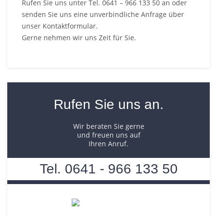
Rufen Sie uns unter Tel. 0641 – 966 133 50 an oder
Anmietung und Vermietung von Wohnimmobilien,
Gewerbeimmobilien, Kapitalanlagen,
senden Sie uns eine unverbindliche Anfrage über
Investmentimmobilien und Grundstücken.
unser Kontaktformular.
Gerne nehmen wir uns Zeit für Sie.
Rufen Sie uns an.
Wir beraten Sie gerne
und freuen uns auf
Ihren Anruf.
Tel. 0641 - 966 133 50