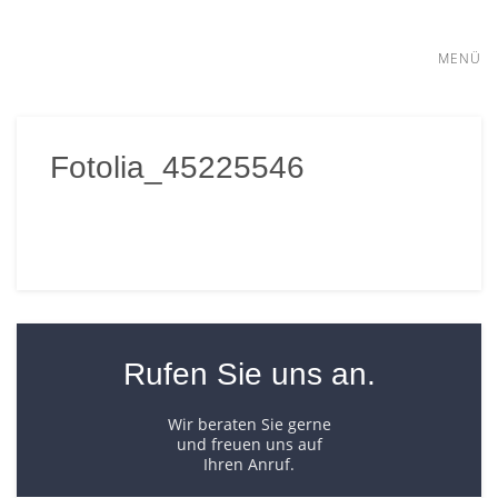
MENÜ
WOHNEN
m2
Immobilien
Fotolia_45225546
– Ihr
GEWERBE
Immobilienmakler
in
GESUCHE
Gießen
und
Mittelhessen
KAPITALANLAGEN
Rufen Sie uns an.
ÜBER UNS
Wir beraten Sie gerne
und freuen uns auf
KONTAKT
Ihren Anruf.