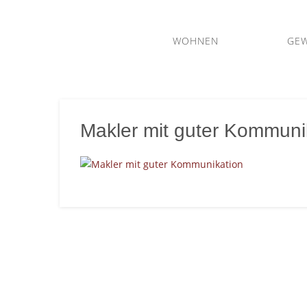
WOHNEN
GE
m2
Immobilien
Makler mit guter Kommuni
– Ihr
Immobilienmakler
in
Gießen
und
Mittelhessen