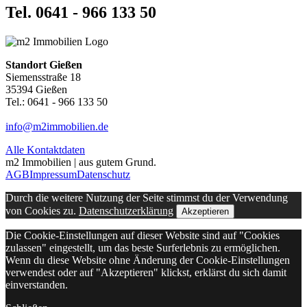
Tel. 0641 - 966 133 50
Standort Gießen
Siemensstraße 18
35394 Gießen
Tel.: 0641 - 966 133 50
info@m2immobilien.de
Alle Kontaktdaten
m2 Immobilien | aus gutem Grund.
AGB
Impressum
Datenschutz
Durch die weitere Nutzung der Seite stimmst du der Verwendung
von Cookies zu.
Datenschutzerklärung
Akzeptieren
Die Cookie-Einstellungen auf dieser Website sind auf "Cookies
zulassen" eingestellt, um das beste Surferlebnis zu ermöglichen.
Wenn du diese Website ohne Änderung der Cookie-Einstellungen
verwendest oder auf "Akzeptieren" klickst, erklärst du sich damit
einverstanden.