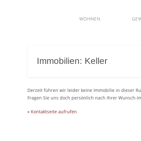
WOHNEN
GE
m2
Immobilien
Immobilien: Keller
– Ihr
Immobilienmakler
in
Gießen
Derzeit führen wir leider keine Immobilie in dieser Ru
und
Fragen Sie uns doch persönlich nach Ihrer Wunsch-I
Mittelhessen
» Kontaktseite aufrufen