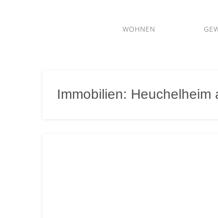
WOHNEN
GE
m2
Immobilien
Immobilien: Heuchelheim 
– Ihr
Immobilienmakler
in
Gießen
und
Mittelhessen