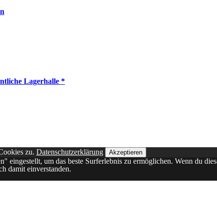
en
tliche Lagerhalle *
 Cookies zu.
Datenschutzerklärung
Akzeptieren
en" eingestellt, um das beste Surferlebnis zu ermöglichen. Wenn du d
ich damit einverstanden.