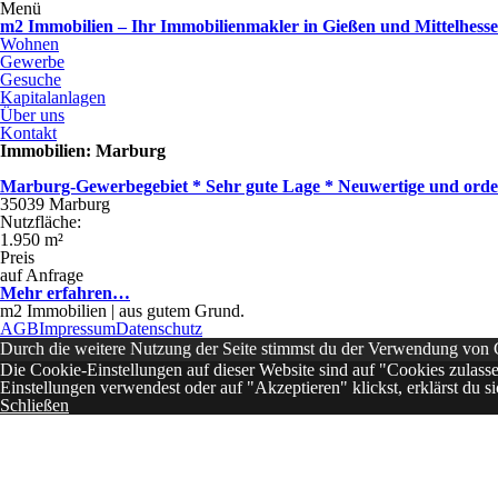
Menü
m2 Immobilien – Ihr Immobilienmakler in Gießen und Mittelhess
Wohnen
Gewerbe
Gesuche
Kapitalanlagen
Über uns
Kontakt
Immobilien: Marburg
Marburg-Gewerbegebiet * Sehr gute Lage * Neuwertige und orden
35039 Marburg
Nutzfläche:
1.950 m²
Preis
auf Anfrage
Mehr erfahren…
m2 Immobilien | aus gutem Grund.
AGB
Impressum
Datenschutz
Durch die weitere Nutzung der Seite stimmst du der Verwendung von
Die Cookie-Einstellungen auf dieser Website sind auf "Cookies zulass
Einstellungen verwendest oder auf "Akzeptieren" klickst, erklärst du s
Schließen