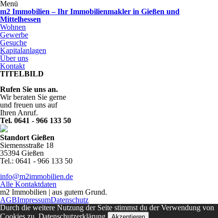
Menü
m2 Immobilien – Ihr Immobilienmakler in Gießen und
Mittelhessen
Wohnen
Gewerbe
Gesuche
Kapitalanlagen
Über uns
Kontakt
TITELBILD
Rufen Sie uns an.
Wir beraten Sie gerne
und freuen uns auf
Ihren Anruf.
Tel. 0641 - 966 133 50
Standort Gießen
Siemensstraße 18
35394 Gießen
Tel.: 0641 - 966 133 50
info@m2immobilien.de
Alle Kontaktdaten
m2 Immobilien | aus gutem Grund.
AGB
Impressum
Datenschutz
Durch die weitere Nutzung der Seite stimmst du der Verwendung von
Cookies zu.
Datenschutzerklärung
Akzeptieren