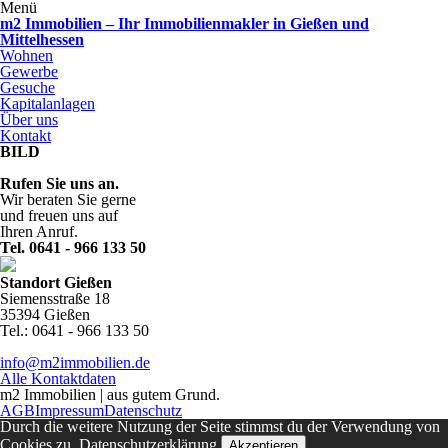
Menü
m2 Immobilien – Ihr Immobilienmakler in Gießen und
Mittelhessen
Wohnen
Gewerbe
Gesuche
Kapitalanlagen
Über uns
Kontakt
BILD
Rufen Sie uns an.
Wir beraten Sie gerne
und freuen uns auf
Ihren Anruf.
Tel. 0641 - 966 133 50
Standort Gießen
Siemensstraße 18
35394 Gießen
Tel.: 0641 - 966 133 50
info@m2immobilien.de
Alle Kontaktdaten
m2 Immobilien | aus gutem Grund.
AGB
Impressum
Datenschutz
Durch die weitere Nutzung der Seite stimmst du der Verwendung von
Cookies zu.
Datenschutzerklärung
Akzeptieren