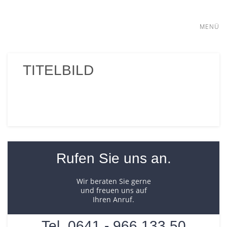
MENÜ
WOHNEN
m2
TITELBILD
Immobilien
– Ihr
GEWERBE
Immobilienmakler
in
GESUCHE
Gießen
und
Mittelhessen
KAPITALANLAGEN
Rufen Sie uns an.
ÜBER UNS
Wir beraten Sie gerne
und freuen uns auf
Ihren Anruf.
KONTAKT
Tel. 0641 - 966 133 50