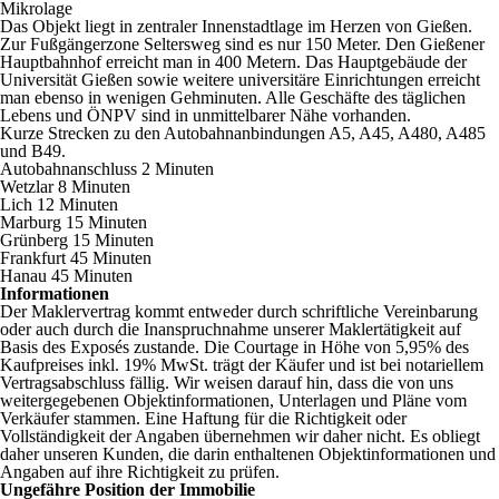
Mikrolage
Das Objekt liegt in zentraler Innenstadtlage im Herzen von Gießen.
Zur Fußgängerzone Seltersweg sind es nur 150 Meter. Den Gießener
Hauptbahnhof erreicht man in 400 Metern. Das Hauptgebäude der
Universität Gießen sowie weitere universitäre Einrichtungen erreicht
man ebenso in wenigen Gehminuten. Alle Geschäfte des täglichen
Lebens und ÖNPV sind in unmittelbarer Nähe vorhanden.
Kurze Strecken zu den Autobahnanbindungen A5, A45, A480, A485
und B49.
Autobahnanschluss 2 Minuten
Wetzlar 8 Minuten
Lich 12 Minuten
Marburg 15 Minuten
Grünberg 15 Minuten
Frankfurt 45 Minuten
Hanau 45 Minuten
Informationen
Der Maklervertrag kommt entweder durch schriftliche Vereinbarung
oder auch durch die Inanspruchnahme unserer Maklertätigkeit auf
Basis des Exposés zustande. Die Courtage in Höhe von 5,95% des
Kaufpreises inkl. 19% MwSt. trägt der Käufer und ist bei notariellem
Vertragsabschluss fällig. Wir weisen darauf hin, dass die von uns
weitergegebenen Objektinformationen, Unterlagen und Pläne vom
Verkäufer stammen. Eine Haftung für die Richtigkeit oder
Vollständigkeit der Angaben übernehmen wir daher nicht. Es obliegt
daher unseren Kunden, die darin enthaltenen Objektinformationen und
Angaben auf ihre Richtigkeit zu prüfen.
Ungefähre Position der Immobilie