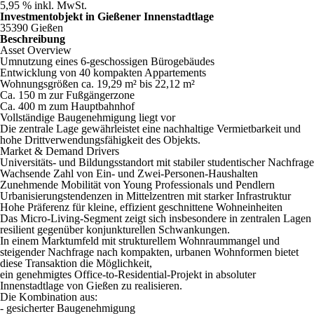
5,95 % inkl. MwSt.
Investmentobjekt in Gießener Innenstadtlage
35390 Gießen
Beschreibung
Asset Overview
Umnutzung eines 6-geschossigen Bürogebäudes
Entwicklung von 40 kompakten Appartements
Wohnungsgrößen ca. 19,29 m² bis 22,12 m²
Ca. 150 m zur Fußgängerzone
Ca. 400 m zum Hauptbahnhof
Vollständige Baugenehmigung liegt vor
Die zentrale Lage gewährleistet eine nachhaltige Vermietbarkeit und
hohe Drittverwendungsfähigkeit des Objekts.
Market & Demand Drivers
Universitäts- und Bildungsstandort mit stabiler studentischer Nachfrage
Wachsende Zahl von Ein- und Zwei-Personen-Haushalten
Zunehmende Mobilität von Young Professionals und Pendlern
Urbanisierungstendenzen in Mittelzentren mit starker Infrastruktur
Hohe Präferenz für kleine, effizient geschnittene Wohneinheiten
Das Micro-Living-Segment zeigt sich insbesondere in zentralen Lagen
resilient gegenüber konjunkturellen Schwankungen.
In einem Marktumfeld mit strukturellem Wohnraummangel und
steigender Nachfrage nach kompakten, urbanen Wohnformen bietet
diese Transaktion die Möglichkeit,
ein genehmigtes Office-to-Residential-Projekt in absoluter
Innenstadtlage von Gießen zu realisieren.
Die Kombination aus:
- gesicherter Baugenehmigung