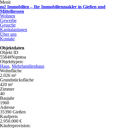
Menü
m2 Immobilien – Ihr Immobilienmakler in Gießen und
Mittelhessen
Wohnen
Gewerbe
Gesuche
Kapitalanlagen
Über uns
Kontakt
Objektdaten
Objekt ID
5584#Nqmtoa
Objekttypen:
Haus
,
Mehrfamilienhaus
Wohnfläche
2.026 m²
Grundstücksfläche
420 m²
Zimmer
40
Baujahr
1960
Adresse
35390 Gießen
Kaufpreis
2.950.000 €
Käuferprovision: