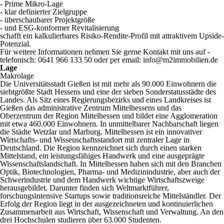
- Prime Mikro-Lage
- klar definierter Zielgruppe
- überschaubarer Projektgröße
- und ESG-konformer Revitalisierung
schafft ein kalkulierbares Risiko-Rendite-Profil mit attraktivem Upside-
Potenzial.
Für weitere Informationen nehmen Sie gerne Kontakt mit uns auf -
telefonisch: 0641 966 133 50 oder per email: info@m2immobilien.de
Lage
Makrolage
Die Universitätsstadt Gießen ist mit mehr als 90.000 Einwohnern die
siebtgrößte Stadt Hessens und eine der sieben Sonderstatusstädte des
Landes. Als Sitz eines Regierungsbezirks und eines Landkreises ist
Gießen das administrative Zentrum Mittelhessens und das
Oberzentrum der Region Mittelhessen und bildet eine Agglomeration
mit etwa 460.000 Einwohnern. In unmittelbarer Nachbarschaft liegen
die Städte Wetzlar und Marburg. Mittelhessen ist ein innovativer
Wirtschafts- und Wissenschaftsstandort mit zentraler Lage in
Deutschland. Die Region kennzeichnet sich durch einen starken
Mittelstand, ein leistungsfähiges Handwerk und eine ausgeprägte
Wissenschaftslandschaft. In Mittelhessen haben sich mit den Branchen
Optik, Biotechnologien, Pharma- und Medizinindustrie, aber auch der
Schwerindustrie und dem Handwerk wichtige Wirtschaftszweige
herausgebildet. Darunter finden sich Weltmarktführer,
forschungsintensive Startups sowie traditionsreiche Mittelständler. Der
Erfolg der Region liegt in der ausgezeichneten und kontinuierlichen
Zusammenarbeit aus Wirtschaft, Wissenschaft und Verwaltung. An den
drei Hochschulen studieren über 63.000 Studenten.