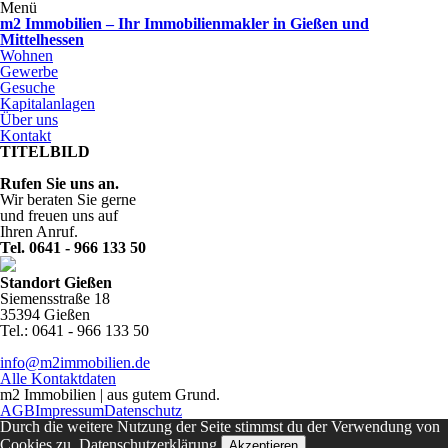
Menü
m2 Immobilien – Ihr Immobilienmakler in Gießen und
Mittelhessen
Wohnen
Gewerbe
Gesuche
Kapitalanlagen
Über uns
Kontakt
TITELBILD
Rufen Sie uns an.
Wir beraten Sie gerne
und freuen uns auf
Ihren Anruf.
Tel. 0641 - 966 133 50
Standort Gießen
Siemensstraße 18
35394 Gießen
Tel.: 0641 - 966 133 50
info@m2immobilien.de
Alle Kontaktdaten
m2 Immobilien | aus gutem Grund.
AGB
Impressum
Datenschutz
Durch die weitere Nutzung der Seite stimmst du der Verwendung von
Cookies zu.
Datenschutzerklärung
Akzeptieren