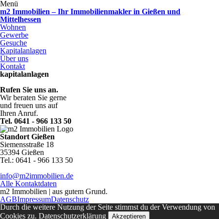
Menü
m2 Immobilien – Ihr Immobilienmakler in Gießen und
Mittelhessen
Wohnen
Gewerbe
Gesuche
Kapitalanlagen
Über uns
Kontakt
kapitalanlagen
Rufen Sie uns an.
Wir beraten Sie gerne
und freuen uns auf
Ihren Anruf.
Tel. 0641 - 966 133 50
Standort Gießen
Siemensstraße 18
35394 Gießen
Tel.: 0641 - 966 133 50
info@m2immobilien.de
Alle Kontaktdaten
m2 Immobilien | aus gutem Grund.
AGB
Impressum
Datenschutz
Durch die weitere Nutzung der Seite stimmst du der Verwendung von
Cookies zu.
Datenschutzerklärung
Akzeptieren